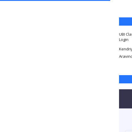
UBI Cla
Login
Kendri
Aravin