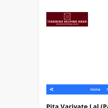
Home
Pita Variyate Lal (P