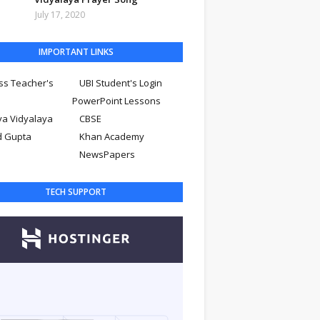
July 17, 2020
IMPORTANT LINKS
ss Teacher's
UBI Student's Login
PowerPoint Lessons
ya Vidyalaya
CBSE
d Gupta
Khan Academy
NewsPapers
TECH SUPPORT