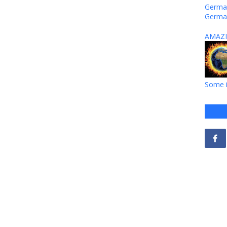
German
Germa
AMAZI
Some i