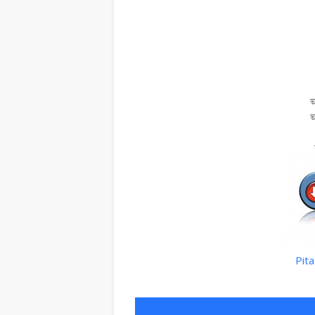
च
च
Pita