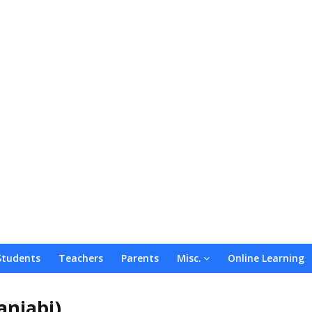
Students
Teachers
Parents
Misc.
Online Learning
anjabi)