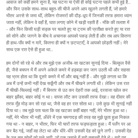
आवाज को कहीं हमने सुना है, यह घटना या ऐसी ही कोई घटना पहले कभी हुई है...
और फिर उसके साथ-साथ बहुत-सी चीजें अपने आप खुलने लगती हैं, जो हमारे
भीतर अरसे से जमा थीं, लेकिन रोजमर्रा की दौड़-धूप में जिनकी तरफ हमारा ध्यान
जाता नहीं, लेकिन वे वहाँ हैं, घात लगाए कोने में खड़ी रहती हैं - मौके की तलाश में
- और फिर किसी घड़ी सड़क पर चलते हुए या ट्राम की प्रतीक्षा करते हुए या रात
को सोने और जागने के बीच वे अचानक आपको पकड़ लेती हैं और तब आप कितना
ही हाथ-पाँव क्यों न मारें, कितना ही क्यों न छटपटाएँ, वे आपको छोड़ती नहीं। मेरे
साथ एक रात ऐसे ही हुआ था...
हम दोनों सो रहे थे और तब मुझे एक अजीब-सा खटका सुनाई दिया - बिल्कुल वैसे
ही, जैसे बचपन में मैं अपने अकेले कमरे में हड़बड़ा कर जाग उठती थी और सहसा
यह भ्रम होता था कि दूसरे कमरे में माँ और बाबू नहीं हैं - और मुझे लगता था कि
अब मैं उन्हें कभी नहीं देख सकूँगी और तब मैं चीखने लगती थी। लेकिन उस रात
मैं चीखी-चिल्लाई नहीं। मैं बिस्तर से उठ कर देहरी तक आई, दरवाजा खोल कर
बाहर झाँका, बाहर कोई न था। वापस लौट कर उसकी तरफ देखा। वह दीवार की
तरफ मुँह मोड़ कर सो रहा था, जैसे वह हर रात सोता था। उसे कुछ भी सुनाई नहीं
दिया था। तब मुझे पता चला कि वह खटका कहीं बाहर नहीं, मेरे भीतर हुआ था।
नहीं, मेरे भीतर भी नहीं, अँधेरे में एक चमगादड़ की तरह वह मुझे छूता हुआ निकल
गया था - न बाहर, न भीतर, फिर भी चारों तरफ फड़फड़ाता हुआ। मैं पलँग पर आ
कर बैठ गई, जहाँ वह लेटा था और धीरे-धीरे उसकी देह को छूने लगी। उसकी देह
के उन सब कोनों को छूने लगी, जो एक जमाने में मुझे तसल्ली देते थे। मुझे यह