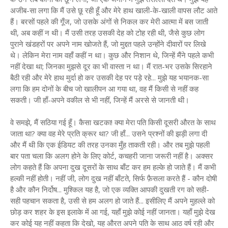
अजीब-सा लगा कि मैं उसे छू रही हूँ और मेरे हाथ खाली-के-खाली वापस लौट आते
हैं। बरसों पहले की गूँज, जो उसके अंगों से निकल कर मेरी आत्मा में बस जाती
थी, अब कहीं न थी। मैं उसी तरह उसकी देह को टोह रही थी, जैसे कुछ लोग
पुराने खंडहरों पर अपने नाम खोजते हैं, जो मुद्दत पहले उन्होंने दीवारों पर लिखे
थे। लेकिन मेरा नाम वहाँ कहीं न था। कुछ और निशान थे, जिन्हें मैंने पहले कभी
नहीं देखा था; जिनका मुझसे दूर का भी वास्ता न था। मैं रात-भर उसके सिरहाने
बैठी रही और मेरे हाथ मुर्दा हो कर उसकी देह पर पड़े रहे... मुझे यह भयानक-सा
लगा कि हम दोनों के बीच जो खालीपन आ गया था, वह मैं किसी से नहीं कह
सकती। जी हाँ-अपने वकील से भी नहीं, जिन्हें मैं अरसे से जानती थी।
वे समझे, मैं सठिया गई हूँ। कैसा खटका! क्या मेरा पति किसी दूसरी औरत के साथ
जाता था? क्या वह मेरे प्रति क्रूर था? जी हाँ... उसने प्रश्नों की झड़ी लगा दी
और मैं थी कि एक ईडियट की तरह उनका मुँह ताकती रही। और तब मुझे पहली
बार पता चला कि अलग होने के लिए कोर्ट, कचहरी जाना जरूरी नहीं है। अक्सर
लोग कहते हैं कि अपना दुख दूसरों के साथ बाँट कर हम हल्के हो जाते हैं। मैं कभी
हल्की नहीं होती। नहीं जी, लोग दुख नहीं बाँटते, सिर्फ फ़ैसला करते हैं - कौन दोषी
है और कौन निर्दोष... मुश्किल यह है, जो एक व्यक्ति आपकी दुखती रग को सही-
सही पहचान सकता है, उसी से हम अलग हो जाते हैं... इसीलिए मैं अपने मुहल्ले को
छोड़ कर शहर के इस इलाके में आ गई, यहाँ मुझे कोई नहीं जानता। यहाँ मुझे देख
कर कोई यह नहीं कहता कि देखो, यह औरत अपने पति के साथ आठ वर्ष रही और