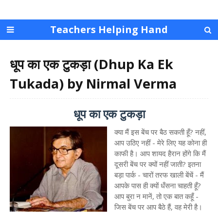
Teachers Helping Hand
धूप का एक टुकड़ा (Dhup Ka Ek
Tukada) by Nirmal Verma
धूप का एक टुकड़ा
क्या मैं इस बेंच पर बैठ सकती हूँ? नहीं,
आप उठिए नहीं - मेरे लिए यह कोना ही
काफी है। आप शायद हैरान होंगे कि मैं
दूसरी बेंच पर क्यों नहीं जाती? इतना
बड़ा पार्क - चारों तरफ खाली बेंचें - मैं
आपके पास ही क्यों धँसना चाहती हूँ?
आप बुरा न मानें, तो एक बात कहूँ -
जिस बेंच पर आप बैठे हैं, वह मेरी है।