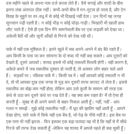
दस महीने पहले से अपना नाम दर्ज करवा लेते हैं। वैसे सगाई और शादी के बीच
इतना लंबा अंतराल ठीक नहीं। कभी-कभी बीच में मन-मुटाव हो जाता है, और ऐन
विवाह के मुहूर्त पर वर-वधू में से कोई भी दिखाई नहीं देता। उन दिनों यह जगह
सुनसान पड़ी रहती है। न कोई भीड़ न कोई घोड़ा-गाड़ी। भिखारी भी खाली हाथ
लौट जाते हैं। ऐसे ही एक दिन मैंने सामनेवाली बेंच पर एक लड़की को देखा था।
अकेली बैठी थी और सूनी आँखों से गिरजे को देख रही थी।
पार्क में यही एक मुश्किल है। इतने खुले में सब अपने-अपने में बंद बैठे रहते हैं।
आप किसी के पास जा कर सांत्वना के दो शब्द भी नहीं कह सकते। आप दूसरों को
देखते हैं, दूसरे आपको। शायद इससे भी कोई तसल्ली मिलती होगी। यही कारण है,
अकेले कमरे में जब तकलीफ दुश्वार हो जाती है, तो अक्सर लोग बाहर चले आते
हैं। सड़कों पर। पब्लिक पार्क में। किसी पब में। वहाँ आपको कोई तसल्ली न भी
दे, तो भी आपका दुख एक जगह से मुड़ कर दूसरी तरफ करवट ले लेता है। इससे
तकलीफ का बोझ कम नहीं होता; लेकिन आप उसे कुली के सामान की तरह एक
कंधे से उठा कर दूसरे कंधे पर रख देते हैं। यह क्या कम राहत है? मैं तो ऐसा ही
करती हूँ - सुबह से ही अपने कमरे से बाहर निकल आती हूँ। नहीं, नहीं - आप
गलत न समझें - मुझे कोई तकलीफ नहीं। मैं धूप की ख़ातिर यहाँ आती हूँ - आपने
देखा होगा, सारे पार्क में सिर्फ यही एक बेंच है, जो पेड़ के नीचे नहीं है। इस बेंच पर
एक पत्ता भी नहीं झरता - फिर इसका एक बड़ा फायदा यह भी है कि यहाँ से मैं सीधे
गिरजे की तरफ देख सकती हूँ -लेकिन यह शायद मैं आपसे पहले ही कह चुकी हूँ।