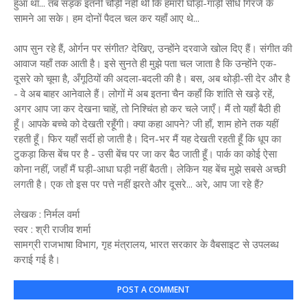
हुआ था... तब सड़क इतनी चौड़ी नहीं थी कि हमारी घोड़ा-गाड़ी सीधे गिरजे के
सामने आ सके। हम दोनों पैदल चल कर यहाँ आए थे...
आप सुन रहे हैं, ओर्गन पर संगीत? देखिए, उन्होंने दरवाजे खोल दिए हैं। संगीत की
आवाज यहाँ तक आती है। इसे सुनते ही मुझे पता चल जाता है कि उन्होंने एक-
दूसरे को चूमा है, अँगूठियों की अदला-बदली की है। बस, अब थोड़ी-सी देर और है
- वे अब बाहर आनेवाले हैं। लोगों में अब इतना चैन कहाँ कि शांति से खड़े रहें,
अगर आप जा कर देखना चाहें, तो निश्चिंत हो कर चले जाएँ। मैं तो यहाँ बैठी ही
हूँ। आपके बच्चे को देखती रहूँगी। क्या कहा आपने? जी हाँ, शाम होने तक यहीं
रहती हूँ। फिर यहाँ सर्दी हो जाती है। दिन-भर मैं यह देखती रहती हूँ कि धूप का
टुकड़ा किस बेंच पर है - उसी बेंच पर जा कर बैठ जाती हूँ। पार्क का कोई ऐसा
कोना नहीं, जहाँ मैं घड़ी-आधा घड़ी नहीं बैठती। लेकिन यह बेंच मुझे सबसे अच्छी
लगती है। एक तो इस पर पत्ते नहीं झरते और दूसरे... अरे, आप जा रहे हैं?
लेखक : निर्मल वर्मा
स्वर : श्री राजीव शर्मा
सामग्री राजभाषा विभाग, गृह मंत्रालय, भारत सरकार के वैबसाइट से उपलब्ध
कराई गई है।
POST A COMMENT