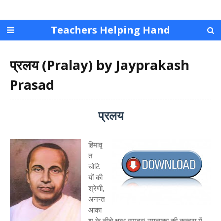
Teachers Helping Hand
प्रलय (Pralay) by Jayprakash
Prasad
प्रलय
हिमावृ
त
चोटि
यों की
श्रेणी,
अनन्त
आका
श के नीचे क्षुब्ध समुद्र! उपत्यका की कन्दरा में,