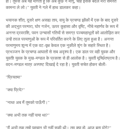
हो। तुमसे अब यह माँगती हूँ कि अब कुछ न माँगूँ, चाहे इसके बदले मेरी समस्त
कामना ले लो।'' युवती ने गले में हाथ डालकर कहा।
भयानक शीत, दूसरे क्षण असह्य ताप, वायु के प्रचण्ड झोंकों में एक के बाद दूसरे
की अद्‌भुत परम्परा, घोर गर्जन, ऊपर कुहासा और वृष्टि, नीचे महार्णव के रूप में
अनन्त द्रवराशि, पवन उन्चासों गतियों से समग्र पञ्चमहाभूतों को आलोड़ित कर
उन्हें तरल परमाणुओं के रूप में परिवर्तित करने के लिए तुला हुआ है। अनन्त
परमाणुमय शून्य में एक वट-वृक्ष केवल एक नुकीले शृंग के सहारे स्थित है।
प्रभञ्जन के प्रचण्ड आघातों से सब अदृश्य है। एक डाल पर वही युवक और
युवती! युवक के मुख-मण्डल के प्रकाश से ही आलोक है। युवती मूर्च्छितप्राय है।
वदन-मण्डल मात्र अस्पष्ट दिखाई दे रहा है। युवती सचेत होकर बोली-
''प्रियतम!''
''क्या प्रिये?''
''नाथ! अब मैं तुमको पाऊँगी।''
''क्या अभी तक नहीं पाया था?''
''मैं अभी तक तुम्हें पहचान भी नहीं सकी थी। तुम क्या हो, आज बता दोगे?''