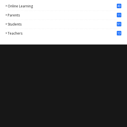
Online Learning
40
Parents
11
4
Students
91
Teachers
13
1