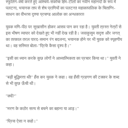
स्फुलिंग-वर्षा करते हुए आश्चर्य-संकोच! हिम-टीलों का नवीन महानदों के रूप में
पलटना, भयानक ताप से शेष प्राणियों का पलटना! महाकापालिक के चिताग्नि-
साधन का वीभत्स दृश्य! प्रचण्ड आलोक का अन्धकार!!!
युवक मणि-पीठ पर सुखासीन होकर आसव पान कर रहा है। युवती त्रस्त नेत्रों से
इस भीषण व्यापार को देखते हुए भी नहीं देख रही है। जवाकुसुम सदृश और जगत्
का तत्काल तरल पारद-समान रंग बदलना, भयानक होने पर भी युवक को स्पृहणीय
था। वह सस्मित बोला-''प्रिये! कैसा दृश्य है।''
''इसी का ध्यान करके कुछ लोगों ने आध्यात्मिकता का प्रचार किया था।'' युवती ने
कहा।
''बड़ी बुद्धिमत्ता थी!'' हँस कर युवक ने कहा। वह हँसी ग्रहगण की टक्कर के शब्द
से भी कुछ ऊँची थी।
''क्यों?''
''मरण के कठोर सत्य से बचने का बहाना या आड़।''
''प्रिय! ऐसा न कहो।''