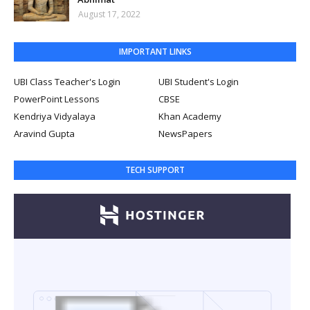
August 17, 2022
IMPORTANT LINKS
UBI Class Teacher's Login
UBI Student's Login
PowerPoint Lessons
CBSE
Kendriya Vidyalaya
Khan Academy
Aravind Gupta
NewsPapers
TECH SUPPORT