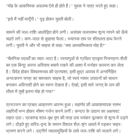
''मोह के आकस्मिक अवलम्ब ऐसे ही होते हैं।'' युवक ने पात्र भरते हुए कहा।
''इसे मैं नहीं मानूँगी।'' दृढ़ होकर युवती बोली।
सामने की जल-राशि आलोड़ित होने लगी। असंख्य जलस्तम्भ शून्य नापने को ऊँचे
चढऩे लगे। कण-जाल से कुहासा फैला। भयानक ताप पर शीतलता हाथ फेरने
लगी। युवती ने और भी साहस से कहा-''क्या आध्यात्मिकता मोह है?''
''चैतनिक पदार्थों का ज्वार-भाटा है। परमाणुओं से ग्रथित प्राकृत नियन्त्रण-शैली
का एक बिन्दु! अपना अस्तित्व बचाये रखने की आशा में मनोहर कल्पना कर लेता
है। विदेह होकर विश्वात्मभाव की प्रत्याशा, इसी क्षुद्र अवयव में अन्तर्निहित
अन्त:करण यन्त्र का चमत्कार साहस है, जो स्वयं नश्वर उपादनों को साधन
बनाकर अविनाशी होने का स्वप्न देखता है। देखो, इसी सारे जगत् के लय की
लीला में तुम्हें इतना मोह हो गया?''
प्रभञ्जन का प्रबल आक्रमण आरम्भ हुआ। महार्णव की आकाशमापक स्तम्भ
लहरियाँ भग्न होकर भीषण गर्जन करने लगीं। कन्दरा के उद्यान का अक्षयवट
लहरा उठा। प्रकाण्ड शाल-वृक्ष तृण की तरह उस भयंकर फूत्कार से शून्य में उड़ने
लगे। दौड़ते हुए वारिद-वृन्द के समान विशाल शैल-शृंग आवर्त में पड़कर चक्र-
भ्रमण करने लगे। उद्गीर्ण ज्वालामुखियों के लावे जल-राशि को जलाने लगे।