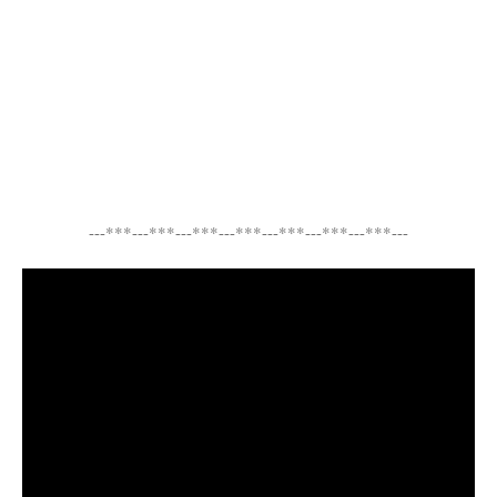
---***---***---***---***---***---***---***---