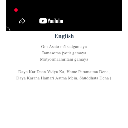
English
Om Asato mā sadgamaya
Tamasomā jyotir gamaya
Mrityormāamritam gamaya
Daya Kar Daan Vidya Ka, Hame Paramatma Dena,
Daya Karana Hamari Aatma Mein, Shuddhata Dena।